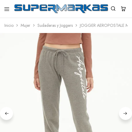
SuperMarkas
Ropa
Importada
Inicio
Mujer
Sudaderas y Joggers
JOGGER AEROPOSTALE MUJ
con
Envío
gratis*