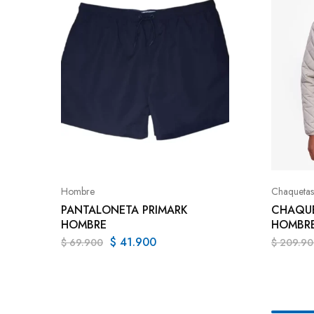
Hombre
Chaquetas
PANTALONETA PRIMARK
CHAQUE
HOMBRE
HOMBR
$
41.900
$
69.900
$
209.90