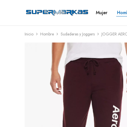
Mujer
Hom
SuperMarkas
Ropa
Importada
con
Envío
gratis*
Inicio
Hombre
Sudaderas y Joggers
JOGGER AER