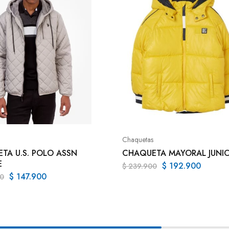
Chaquetas
TA U.S. POLO ASSN
CHAQUETA MAYORAL JUNI
E
$
192.900
$
239.900
$
147.900
0