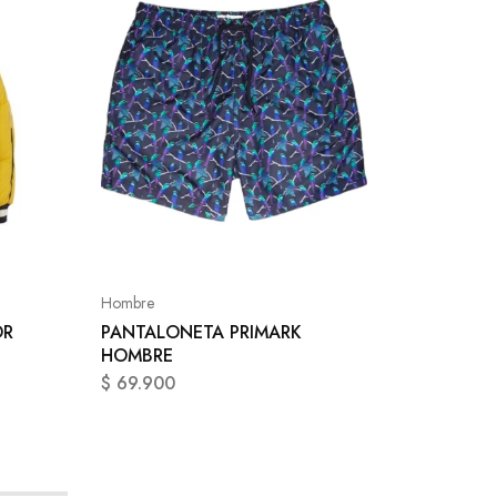
Conjunto
CONJUN
ADULTO
Hombre
$
186.9
OR
PANTALONETA PRIMARK
HOMBRE
$
69.900