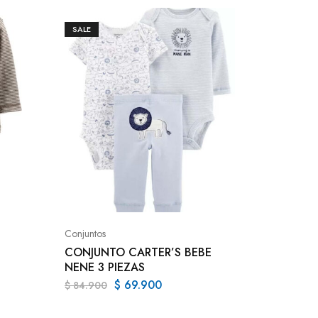
SALE
SALE
Conjunto
CONJUN
NENA 3
Conjuntos
CONJUNTO CARTER’S BEBE
$
84.90
NENE 3 PIEZAS
$
69.900
$
84.900