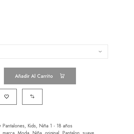
Añadir Al Carrito
y Pantalones
,
Kids
,
Niña 1 - 18 años
,
marca
,
Moda
,
Niña
,
original
,
Pantalon
,
suave
,