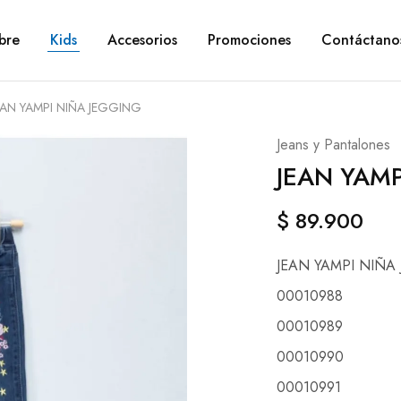
bre
Kids
Accesorios
Promociones
Contáctano
EAN YAMPI NIÑA JEGGING
Jeans y Pantalones
JEAN YAMP
$
89.900
JEAN YAMPI NIÑA
00010988
00010989
00010990
00010991