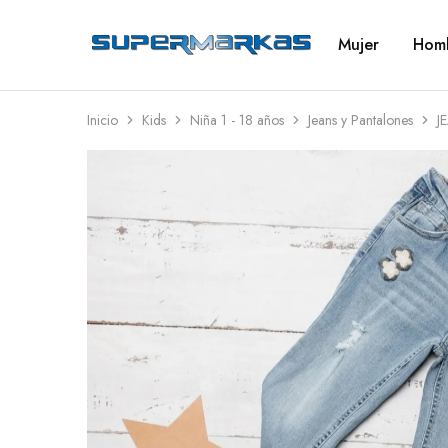
Mujer
Hom
SuperMarkas
Ropa
Importada
con
Envío
gratis*
Inicio
Kids
Niña 1 - 18 años
Jeans y Pantalones
J