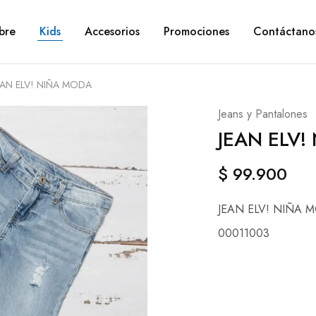
bre
Kids
Accesorios
Promociones
Contáctano
EAN ELV! NIÑA MODA
Jeans y Pantalones
JEAN ELV!
$
99.900
JEAN ELV! NIÑA 
00011003