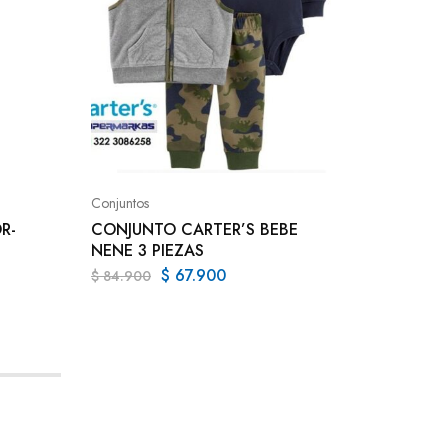
Conjunto
CONJUN
NENE 3
Conjuntos
$
84.9
R-
CONJUNTO CARTER’S BEBE
NENE 3 PIEZAS
$
67.900
$
84.900