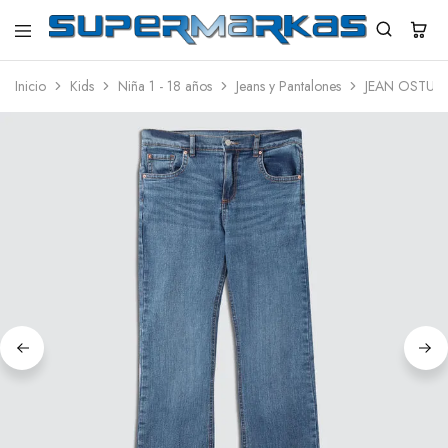
SuperMarkas
Ropa
Importada
Inicio
Kids
Niña 1 - 18 años
Jeans y Pantalones
JEAN OSTU N
con
Envío
gratis*