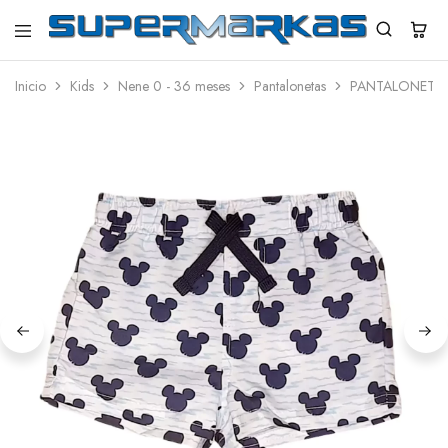
SuperMarkas
Ropa
Importada
Inicio
Kids
Nene 0 - 36 meses
Pantalonetas
PANTALONETA 
con
Envío
gratis*