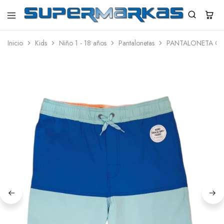
SuperMarkas
Ropa
Importada
Inicio
Kids
Niño 1 - 18 años
Pantalonetas
PANTALONETA O
con
Envío
gratis*