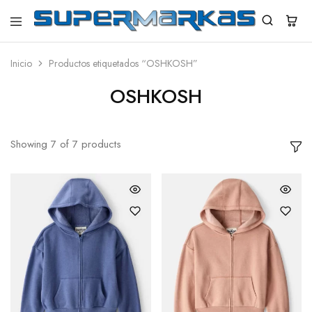
SuperMarkas
Ropa
Importada
con
Inicio
Productos etiquetados “OSHKOSH”
Envío
gratis*
OSHKOSH
Showing
7
of
7
products