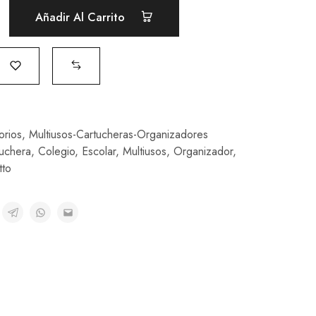
Añadir Al Carrito
orios
,
Multiusos-Cartucheras-Organizadores
uchera
,
Colegio
,
Escolar
,
Multiusos
,
Organizador
,
tto