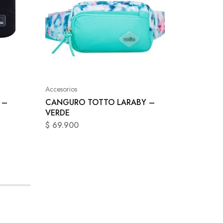
Accesori
MULTI
NEGRO
Accesorios
$
54.9
 –
CANGURO TOTTO LARABY –
VERDE
$
69.900