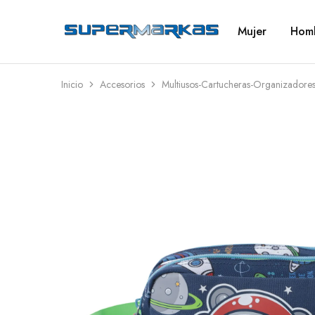
Mujer
Hom
SuperMarkas
Ropa
Importada
con
Envío
gratis*
Inicio
Accesorios
Multiusos-Cartucheras-Organizadore