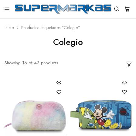
SuperMarkas
Ropa
Importada
con
Inicio
Productos etiquetados “Colegio”
Envío
gratis*
Colegio
Showing
16
of
43
products