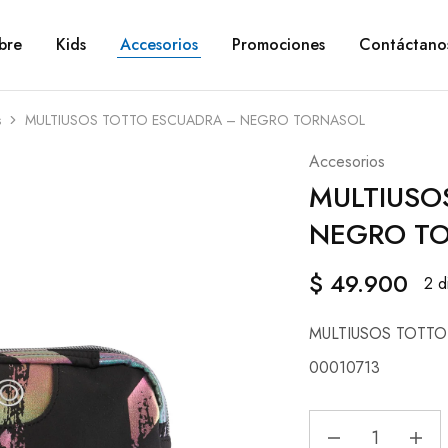
bre
Kids
Accesorios
Promociones
Contáctano
s
MULTIUSOS TOTTO ESCUADRA – NEGRO TORNASOL
Accesorios
MULTIUSO
NEGRO T
$
49.900
2 d
MULTIUSOS TOTT
00010713