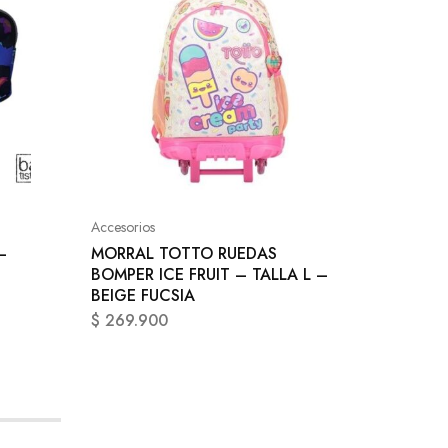
Accesori
MORRA
JUVENI
Accesorios
L – AZ
–
MORRAL TOTTO RUEDAS
$
149.9
BOMPER ICE FRUIT – TALLA L –
BEIGE FUCSIA
$
269.900