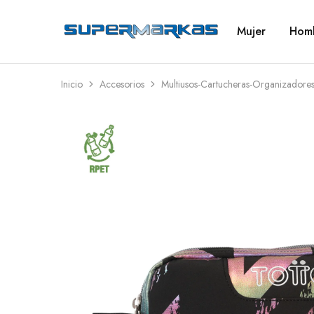
Mujer
Hom
SuperMarkas
Ropa
Importada
con
Envío
gratis*
Inicio
Accesorios
Multiusos-Cartucheras-Organizadore