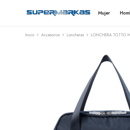
Mujer
Hom
SuperMarkas
Ropa
Importada
con
Envío
gratis*
Inicio
Accesorios
Loncheras
LONCHERA TOTTO M