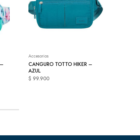
Accesori
MULTIU
NEGRO
Accesorios
$
54.9
 –
CANGURO TOTTO HIKER –
AZUL
$
99.900