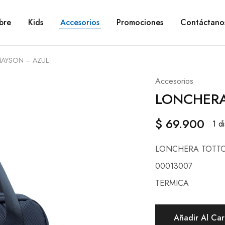
bre
Kids
Accesorios
Promociones
Contáctano
AYSON – AZUL
Accesorios
LONCHERA
$
69.900
1 d
LONCHERA TOTTO
00013007
TERMICA
Añadir Al Car