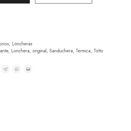
orios
,
Loncheras
ante
,
Lonchera
,
original
,
Sanduchera
,
Termica
,
Totto