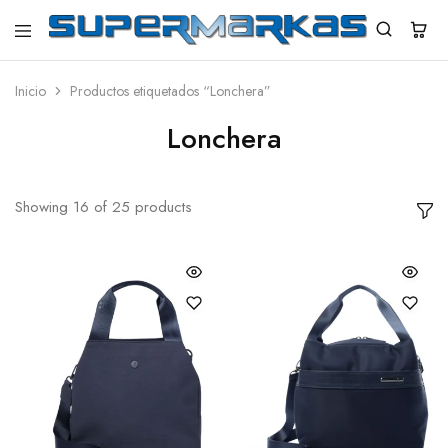
SuperMarkas
Ropa
Importada
con
Inicio
Productos etiquetados “Lonchera”
Envío
gratis*
Lonchera
Showing
16
of
25
products