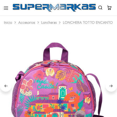
SuperMarkas
Ropa
Importada
Inicio
Accesorios
Loncheras
LONCHERA TOTTO ENCANTO P
con
Envío
gratis*