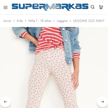
SuperMarkas
Ropa
Importada
Inicio
Kids
Niña 1 - 18 años
Leggins
LEGGINS OLD NAVY N
con
Envío
gratis*