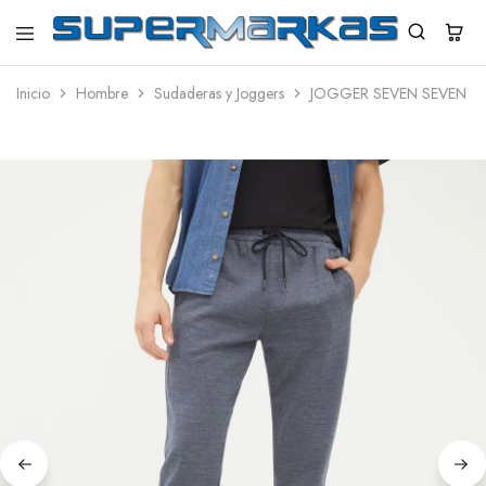
SuperMarkas
Ropa
Importada
Inicio
Hombre
Sudaderas y Joggers
JOGGER SEVEN SEVEN 
con
Envío
gratis*