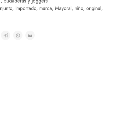
s
,
Sudaderas y Joggers
njunto
,
Importado
,
marca
,
Mayoral
,
niño
,
original
,