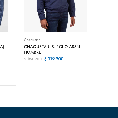
Busos y 
BUSO 
Chaquetas
$
131.9
AJ
CHAQUETA U.S. POLO ASSN
HOMBRE
$
119.900
$
184.900