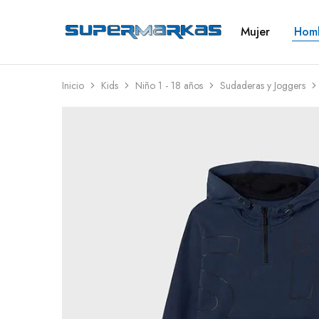
Mujer
Hom
SuperMarkas
Ropa
Importada
con
Envío
gratis*
Inicio
Kids
Niño 1 - 18 años
Sudaderas y Joggers