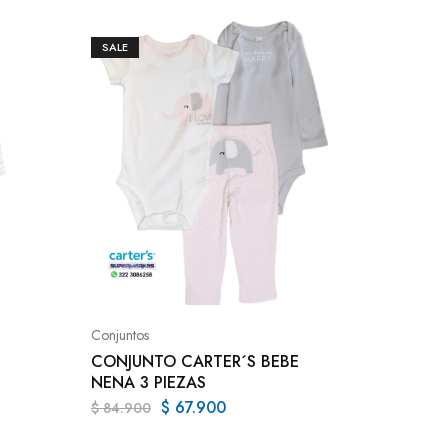
SALE
Conjunto
CONJUN
ADULTO
Conjuntos
$
186.9
CONJUNTO CARTER´S BEBE
NENA 3 PIEZAS
$
67.900
$
84.900