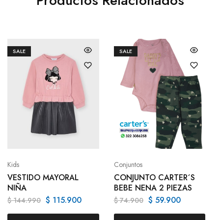
Productos Relacionados
SALE
SALE
Kids
Conjuntos
VESTIDO MAYORAL
CONJUNTO CARTER´S
NIÑA
BEBE NENA 2 PIEZAS
$
115.900
$
59.900
$
144.990
$
74.900