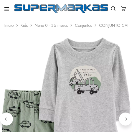
SuperMarkas
Ropa
Importada
Inicio
Kids
Nene 0 - 36 meses
Conjuntos
CONJUNTO CARTE
con
Envío
gratis*