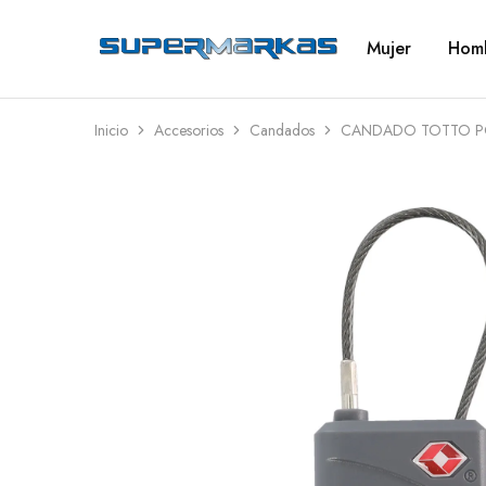
Mujer
Hom
SuperMarkas
Ropa
Importada
con
Envío
gratis*
Inicio
Accesorios
Candados
CANDADO TOTTO PO