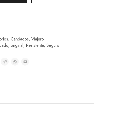
orios
,
Candados
,
Viajero
dado
,
original
,
Resistente
,
Seguro