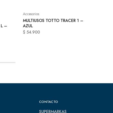
Accesori
MORRA
TALLA 
Accesorios
$
169.9
MULTIUSOS TOTTO TRACER 1 –
 L –
AZUL
$
54.900
CONTACTO
SUPERMARKAS