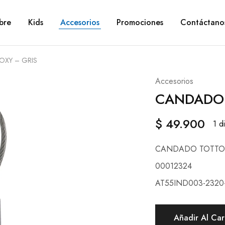
bre
Kids
Accesorios
Promociones
Contáctano
XY – GRIS
Accesorios
CANDADO 
$
49.900
1 d
CANDADO TOTTO 
00012324
AT55IND003-2320
Añadir Al Car