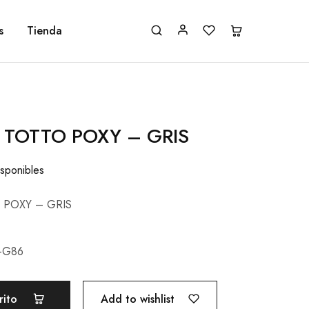
s
Tienda
TOTTO POXY – GRIS
isponibles
POXY – GRIS
-G86
Add to wishlist
rito