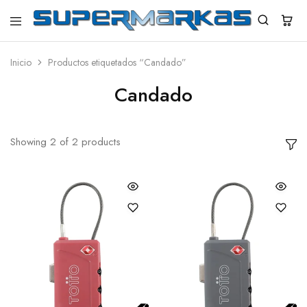
SuperMarkas
Ropa
Importada
con
Inicio
Productos etiquetados “Candado”
Envío
gratis*
Candado
Showing
2
of
2
products