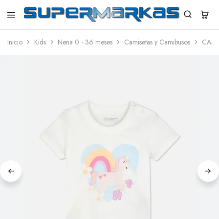
SuperMarkas
Ropa
Importada
Inicio
Kids
Nena 0 - 36 meses
Camisetas y Camibusos
CAMI
con
Envío
gratis*