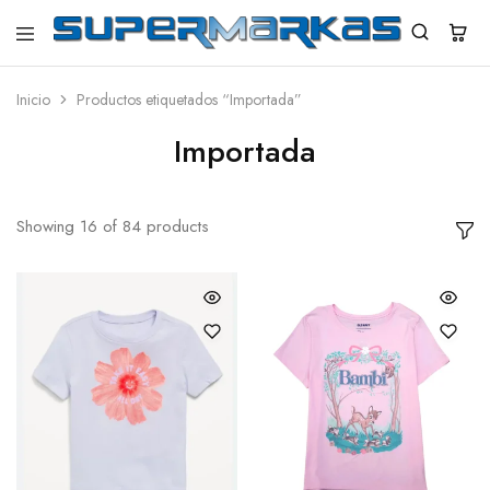
SuperMarkas
Ropa
Importada
con
Inicio
Productos etiquetados “Importada”
Envío
gratis*
Importada
Showing
16
of
84
products