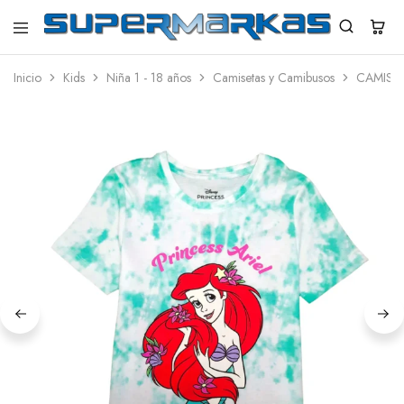
SuperMarkas
Ropa
Importada
Inicio
Kids
Niña 1 - 18 años
Camisetas y Camibusos
CAMISET
con
Envío
gratis*