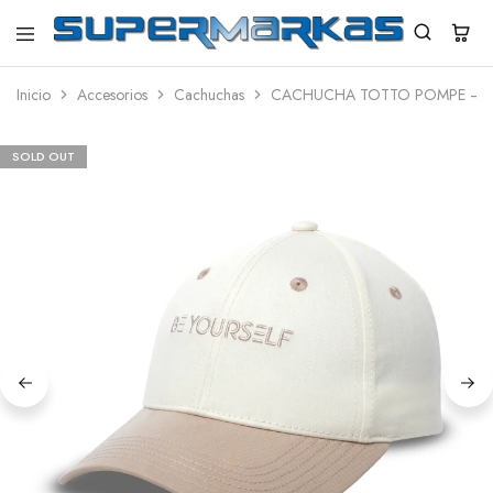
SuperMarkas
Ropa
Importada
Inicio
Accesorios
Cachuchas
CACHUCHA TOTTO POMPE – B
con
Envío
gratis*
SOLD OUT