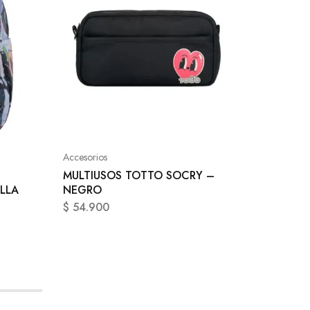
Accesori
CANGU
AZUL L
Accesorios
$
69.9
MULTIUSOS TOTTO SOCRY –
ALLA
NEGRO
$
54.900