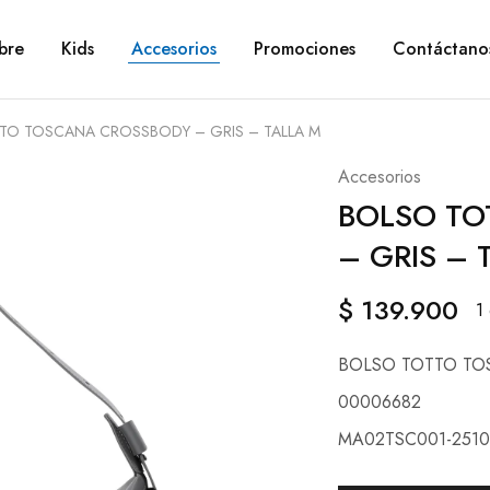
bre
Kids
Accesorios
Promociones
Contáctano
TO TOSCANA CROSSBODY – GRIS – TALLA M
Accesorios
BOLSO TO
– GRIS – 
$
139.900
1
BOLSO TOTTO TO
00006682
MA02TSC001-2510