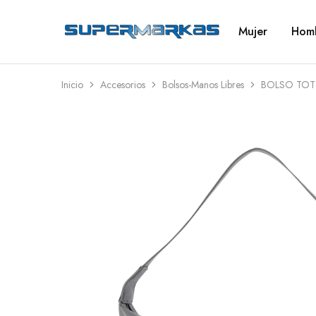
Mujer
Hom
SuperMarkas
Ropa
Importada
con
Envío
gratis*
Inicio
Accesorios
Bolsos-Manos Libres
BOLSO TOT