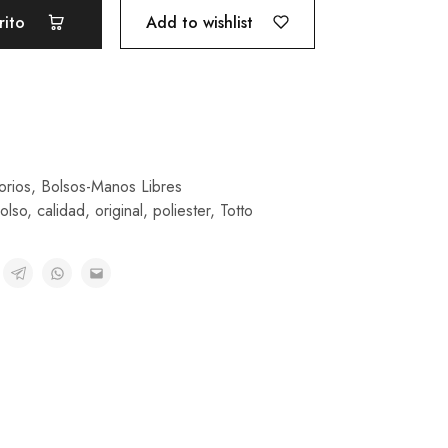
Add to wishlist
rito
orios
,
Bolsos-Manos Libres
olso
,
calidad
,
original
,
poliester
,
Totto