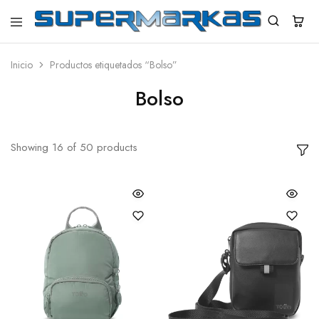
SuperMarkas
Ropa
Importada
con
Inicio
Productos etiquetados “Bolso”
Envío
gratis*
Bolso
Showing
16
of
50
products