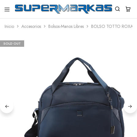
SuperMarkas
Ropa
Importada
Inicio
Accesorios
Bolsos-Manos Libres
BOLSO TOTTO ROXANN
con
Envío
gratis*
SOLD OUT