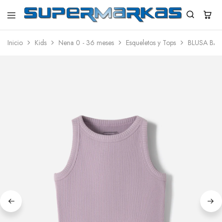
SuperMarkas
Ropa
Importada
Inicio
Kids
Nena 0 - 36 meses
Esqueletos y Tops
BLUSA BAB
con
Envío
gratis*