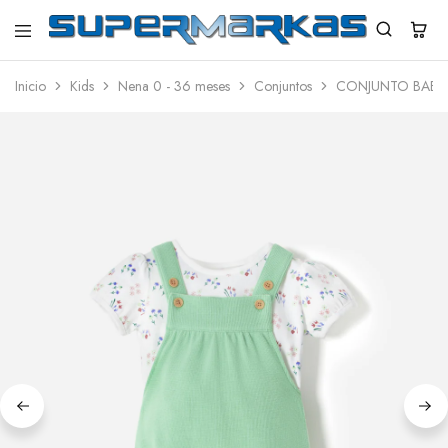
SuperMarkas
Ropa
Importada
Inicio
Kids
Nena 0 - 36 meses
Conjuntos
CONJUNTO BABY 
con
Envío
gratis*