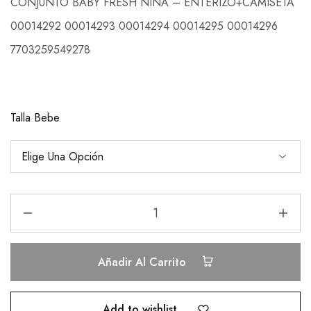
CONJUNTO BABY FRESH NIÑA – ENTERIZO+CAMISETA
00014292 00014293 00014294 00014295 00014296
7703259549278
Talla Bebe
Añadir Al Carrito
Add to wishlist