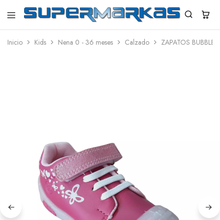
SuperMarkas
Ropa
Importada
Inicio
Kids
Nena 0 - 36 meses
Calzado
ZAPATOS BUBBLE 
con
Envío
gratis*