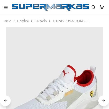
SuperMarkas
Ropa
Importada
Inicio
Hombre
Calzado
TENNIS PUMA HOMBRE
con
Envío
gratis*