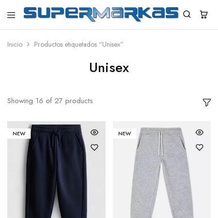
SuperMarkas
Ropa
Importada
con
Inicio
Productos etiquetados “Unisex”
Envío
gratis*
Unisex
Showing
16
of
27
products
NEW
NEW