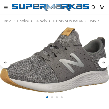
SuperMarkas
Ropa
Importada
Inicio
Hombre
Calzado
TENNIS NEW BALANCE UNISEX
con
Envío
gratis*