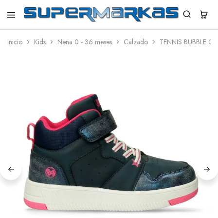
SuperMarkas
Ropa
Importada
Inicio
Kids
Nena 0 - 36 meses
Calzado
TENNIS BUBBLE G
con
Envío
gratis*