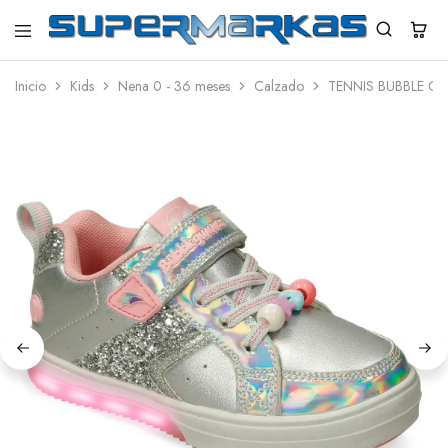
SuperMarkas
Ropa
Importada
Inicio
Kids
Nena 0 - 36 meses
Calzado
TENNIS BUBBLE G
con
Envío
gratis*