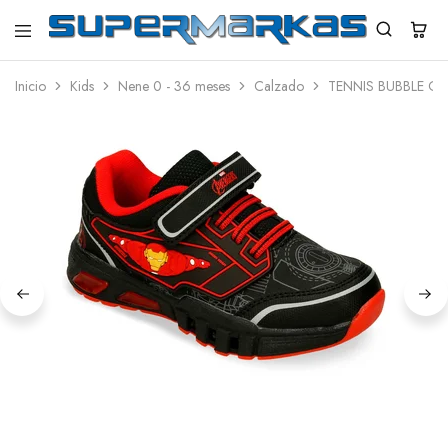
SuperMarkas
Ropa
Importada
Inicio
Kids
Nene 0 - 36 meses
Calzado
TENNIS BUBBLE G
con
Envío
gratis*