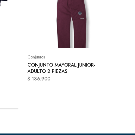
Conjunto
CONJUN
NENE 3
Conjuntos
CONJUNTO MAYORAL JUNIOR-
$
84.90
ADULTO 2 PIEZAS
$
186.900