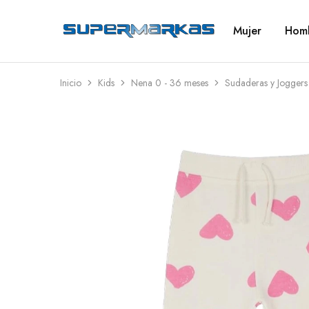
Mujer
Hom
SuperMarkas
Ropa
Importada
con
Envío
gratis*
Inicio
Kids
Nena 0 - 36 meses
Sudaderas y Joggers