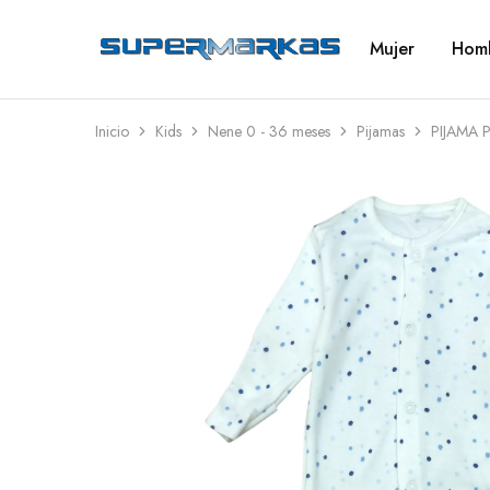
Mujer
Hom
SuperMarkas
Ropa
Importada
con
Envío
gratis*
Inicio
Kids
Nene 0 - 36 meses
Pijamas
PIJAMA 