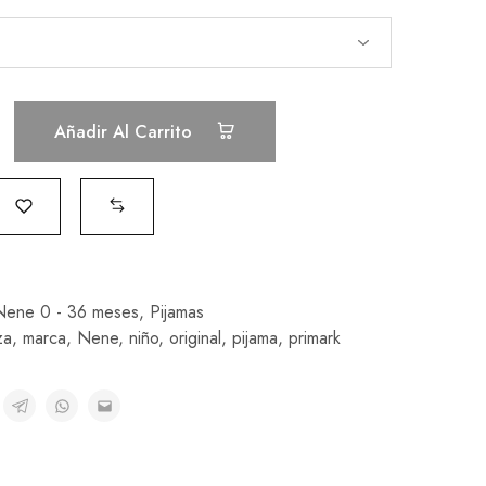
Añadir Al Carrito
Nene 0 - 36 meses
,
Pijamas
za
,
marca
,
Nene
,
niño
,
original
,
pijama
,
primark