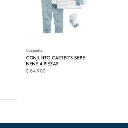
Chaqueta
CHAQU
NENA D
Conjuntos
CONJUNTO CARTER’S BEBE
$
186.9
NENE 4 PIEZAS
$
84.900