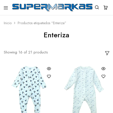
SuperMarkas
Ropa
Importada
con
Inicio
Productos etiquetados “Enteriza”
Envío
gratis*
Enteriza
Showing
16
of
21
products