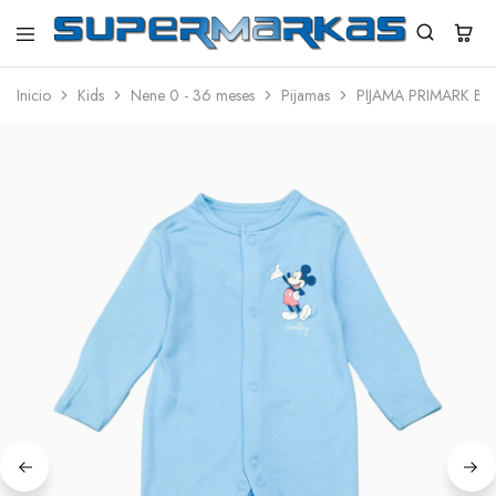
SuperMarkas
Ropa
Importada
Inicio
Kids
Nene 0 - 36 meses
Pijamas
PIJAMA PRIMARK BE
con
Envío
gratis*