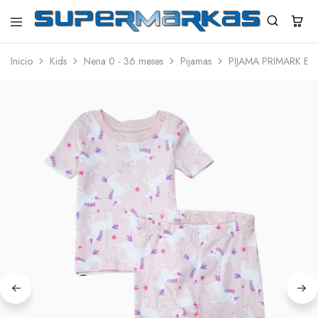
SuperMarkas
Ropa
Importada
Inicio
Kids
Nena 0 - 36 meses
Pijamas
PIJAMA PRIMARK BE
con
Envío
gratis*