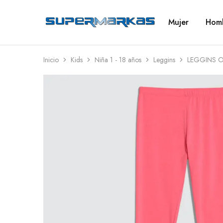
Mujer
Hom
SuperMarkas
Ropa
Importada
con
Envío
gratis*
Inicio
Kids
Niña 1 - 18 años
Leggins
LEGGINS O