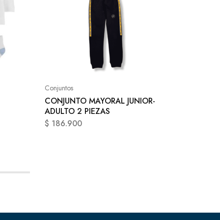
Conjunto
CONJUN
NENA 3
Conjuntos
CONJUNTO MAYORAL JUNIOR-
$
84.90
ADULTO 2 PIEZAS
$
186.900