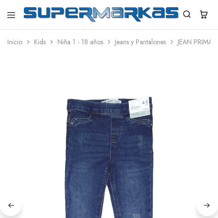
SuperMarkas
Ropa
Importada
Inicio
Kids
Niña 1 - 18 años
Jeans y Pantalones
JEAN PRIMAR
con
Envío
gratis*