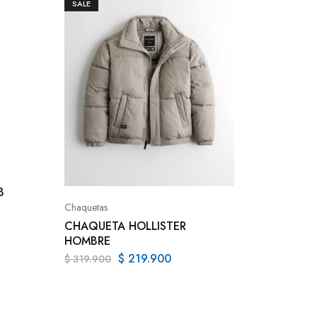
SALE
Camisetas
B
CAMISE
POLO 
Chaquetas
$
84.9
CHAQUETA HOLLISTER
HOMBRE
$
219.900
$
319.900