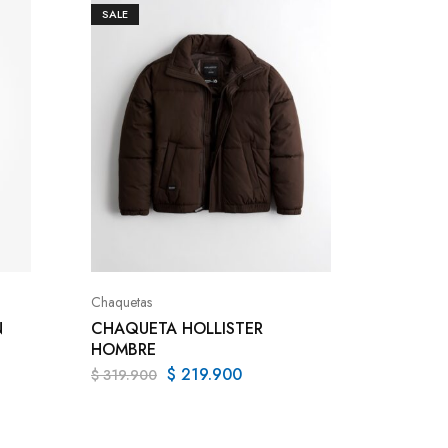
SALE
Camisetas
CAMISE
POLO 
Chaquetas
$
84.9
N
CHAQUETA HOLLISTER
HOMBRE
$
219.900
$
319.900