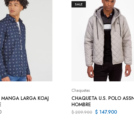
SALE
Chaquetas
 MANGA LARGA KOAJ
CHAQUETA U.S. POLO ASS
E
HOMBRE
0
$
147.900
$
209.900