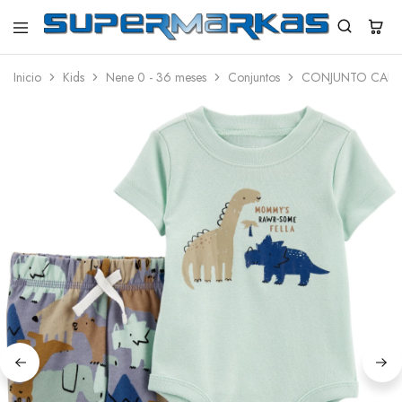
SuperMarkas
Ropa
Importada
Inicio
Kids
Nene 0 - 36 meses
Conjuntos
CONJUNTO CARTE
con
Envío
gratis*