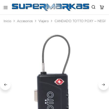
SuperMarkas
Ropa
Importada
Inicio
Accesorios
Viajero
CANDADO TOTTO POXY – NEGR
con
Envío
gratis*