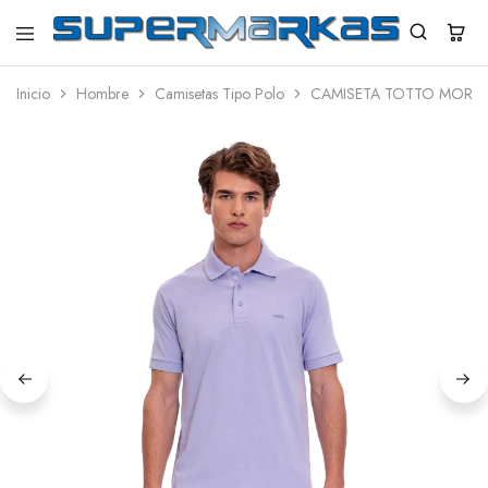
SuperMarkas
Ropa
Importada
Inicio
Hombre
Camisetas Tipo Polo
CAMISETA TOTTO MORM
con
Envío
gratis*